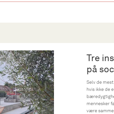
Tre in
på soc
Selv de mest
hvis ikke de e
bæredygtighe
mennesker føl
være samme