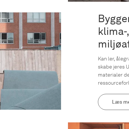
Byggem
klima-
miljøa
Kan ler, åleg
skabe jeres U
materialer de
ressourceforb
Læs m