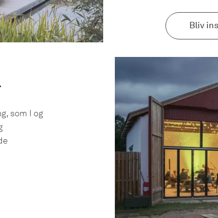
Bliv in
r
g, som I og
g
de