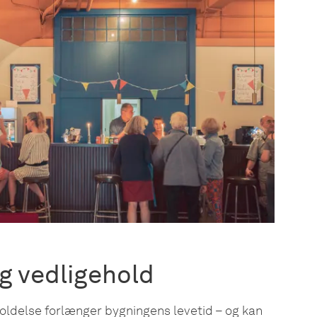
og vedligehold
oldelse forlænger bygningens levetid – og kan