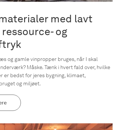
aterialer med lavt
, ressource- og
ftryk
ræs og gamle vinpropper bruges, når I skal
nderværk? Måske. Tænk i hvert fald over, hvilke
r er bedst for jeres bygning, klimaet,
ruget og miljøet.
ere