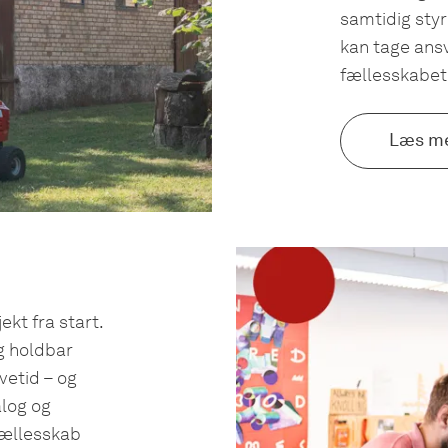
samtidig styr
kan tage ansv
fællesskabet 
Læs m
ekt fra start.
g holdbar
vetid – og
alog og
 fællesskab