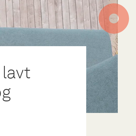
lavt
og