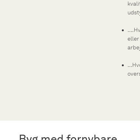
kval
udst
….Hv
elle
arbe
…Hvo
over
Byg med fornybare