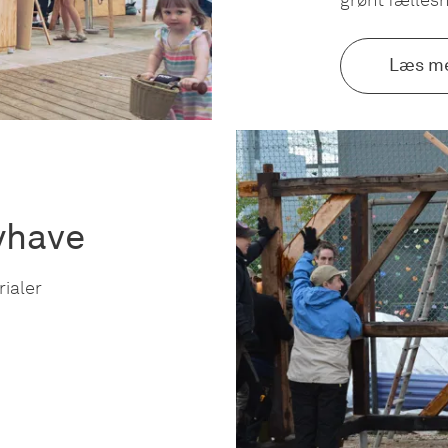
Læs m
yhave
ialer