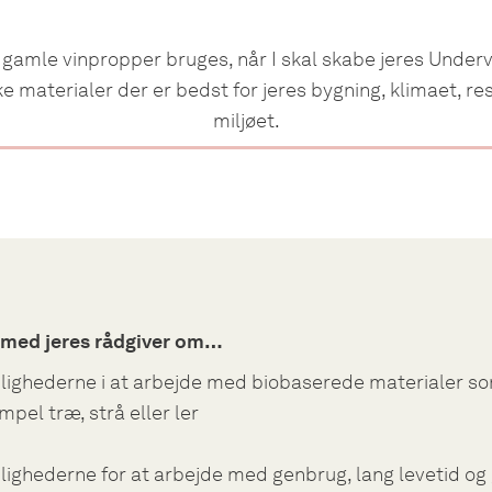
g gamle vinpropper bruges, når I skal skabe jeres Under
lke materialer der er bedst for jeres bygning, klimaet, 
miljøet.
s. med jeres rådgiver om…
ighederne i at arbejde med biobaserede materialer so
pel træ, strå eller ler
ighederne for at arbejde med genbrug, lang levetid og