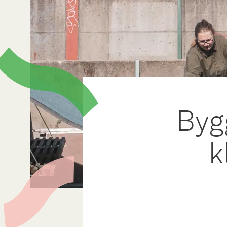
Byg
k