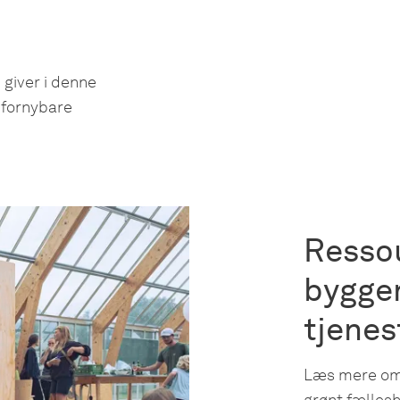
giver i denne
 fornybare
Resso
bygger
tjenes
Læs mere om
grønt fælles