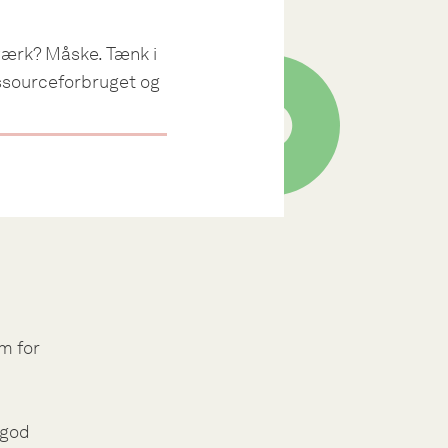
værk? Måske. Tænk i
ressourceforbruget og
m for
 god