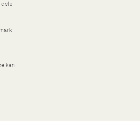
 dele
nmark
ke kan