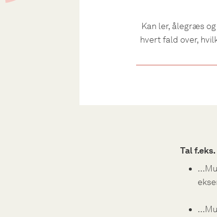
Kan ler, ålegræs o
hvert fald over, hvi
Tal f.ek
…Mul
eksem
…Mul