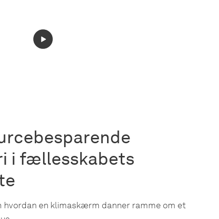
urcebesparende
i i fællesskabets
te
 hvordan en klimaskærm danner ramme om et
hus