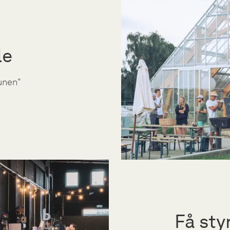
le
unen"
Få sty