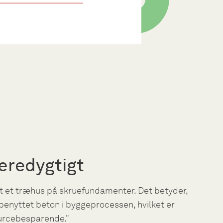
æredygtigt
et et træhus på skruefundamenter. Det betyder,
r benyttet beton i byggeprocessen, hvilket er
urcebesparende."