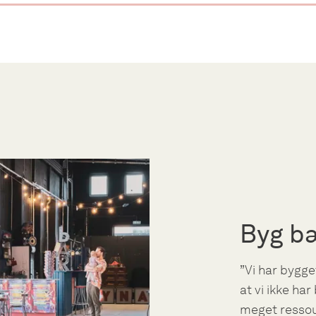
Byg b
”Vi har bygg
at vi ikke ha
meget resso