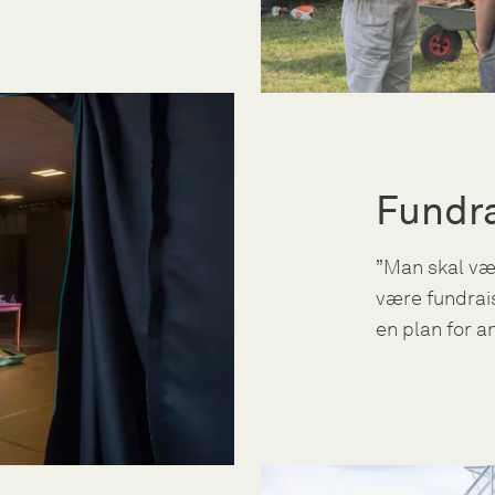
Fundra
”Man skal væ
være fundrais
en plan for 