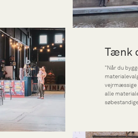
Tænk o
"Når du bygge
materialevalg
vejrmæssige h
alle material
søbestandige. 