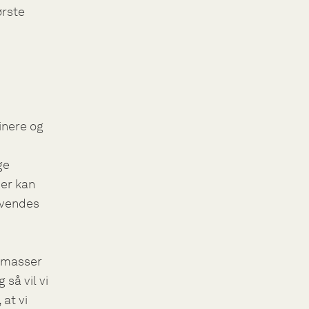
ørste
inere og
ge
er kan
nvendes
d masser
så vil vi
 at vi