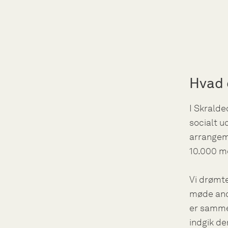
Hvad 
I Skralde
socialt u
arrangeme
10.000 m
Vi drømte
møde andr
er sammen
indgik de