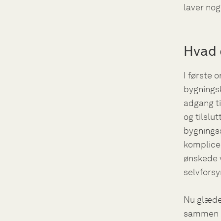
laver nog
Hvad 
I første 
bygningsk
adgang ti
og tilslu
bygningss
komplice
ønskede v
selvforsy
Nu glæder
sammen m