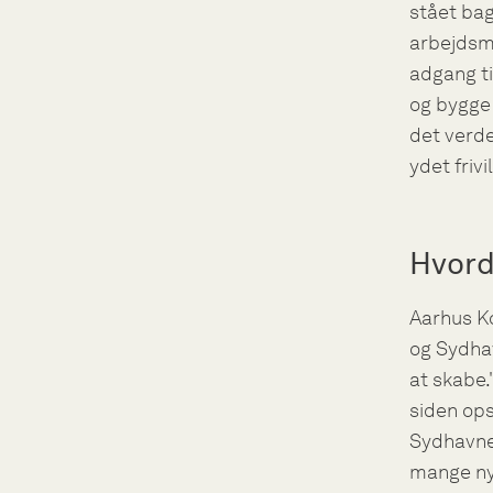
stået ba
arbejdsmå
adgang ti
og bygge 
det verd
ydet frivi
Hvord
Aarhus Ko
og Sydhav
at skabe.
siden ops
Sydhavnen
mange nye