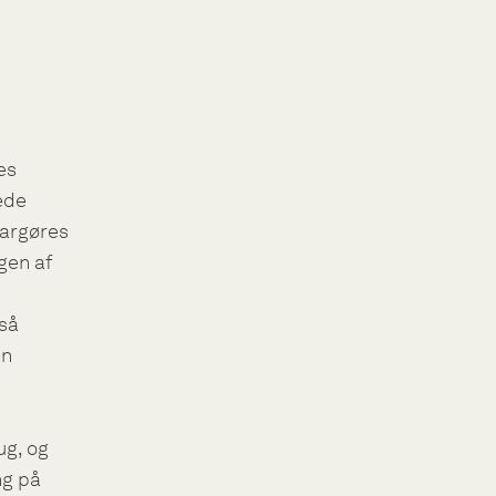
es
ede
largøres
gen af
 så
en
ug, og
ng på