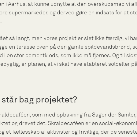
n i Aarhus, at kunne udnytte al den overskudsmad vi a
ore supermarkeder, og derved gøre en indsats for at s
.
nået så langt, men vores projekt er slet ikke færdig, vi ha
gge en terasse oven på den gamle spildevandsbrønd, s
d i en stor cementklods, som ikke må fjernes. Og til sidst
edygtig, er planen, at vi skal have etableret solceller på
står bag projektet?
kraldecaféen, som med opbakning fra Sager der Samler, 
ktet og drevet det. Skraldecaféen er en social-økonom
g et fællesskab af aktivister og frivillige, der de senest