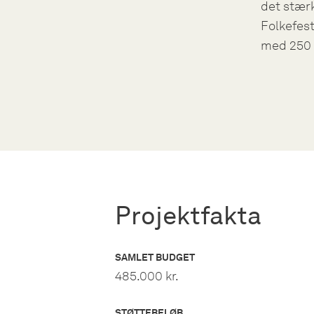
det stær
Folkefes
med 250 
Projektfakta
SAMLET BUDGET
485.000 kr.
STØTTEBELØB