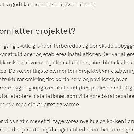
et vi godt kan lide, og som giver mening.
omfatter projektet?
omgang skulle grunden forberedes og der skulle opbygg
onstruktioner og etableres installationer. Der var aller
l kloak samt vand- og elinstallationer, som blot skulle k
ttes. De væsentligste elementer i projektet var etablerin
trukturer omkring fire containere og pavilloner, hvor
rede bygningsopgaver skulle udføres professionelt. Og
i at etablere installationer, som ville gøre Skraldecafé
nende med elektricitet og varme.
 vi os rigtig meget til tage vores nye hus og køkken i br
ed de hjemløse og dårligst stillede som har deres ga