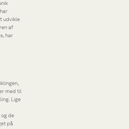
unik
 har
t udvikle
ren af
s, har
klingen,
er med til
ing. Lige
 og de
get på