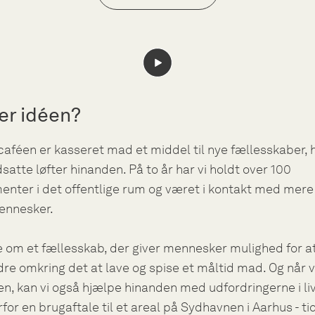
er idéen?
caféen er kasseret mad et middel til nye fællesskaber, 
dsatte løfter hinanden. På to år har vi holdt over 100
nter i det offentlige rum og været i kontakt med mere
ennesker.
 om et fællesskab, der giver mennesker mulighed for a
e omkring det at lave og spise et måltid mad. Og når vi
, kan vi også hjælpe hinanden med udfordringerne i liv
rfor en brugaftale til et areal på Sydhavnen i Aarhus - tid