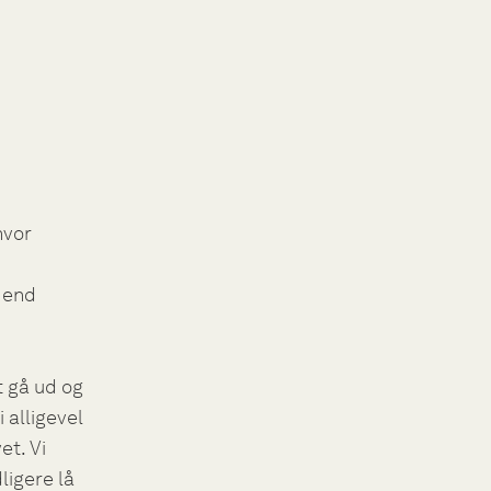
hvor
 end
t gå ud og
 alligevel
et. Vi
ligere lå