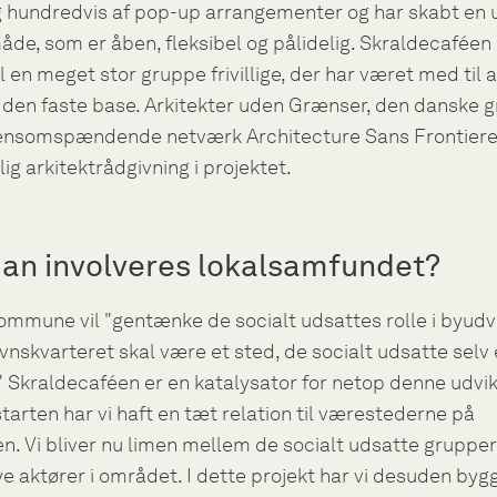
g hundredvis af pop-up arrangementer og har skabt en 
de, som er åben, fleksibel og pålidelig. Skraldecaféen
l en meget stor gruppe frivillige, der har været med til a
den faste base. Arkitekter uden Grænser, den danske g
ensomspændende netværk Architecture Sans Frontiere
llig arkitektrådgivning i projektet.
an involveres lokalsamfundet?
mmune vil "gentænke de socialt udsattes rolle i byudvi
nskvarteret skal være et sted, de socialt udsatte selv 
" Skraldecaféen er en katalysator for netop denne udvikl
tarten har vi haft en tæt relation til værestederne på
. Vi bliver nu limen mellem de socialt udsatte grupper
 aktører i området. I dette projekt har vi desuden byg