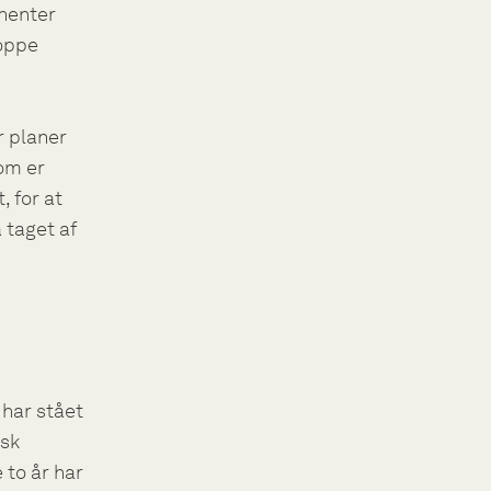
fhenter
toppe
r planer
om er
, for at
 taget af
har stået
isk
e to år har