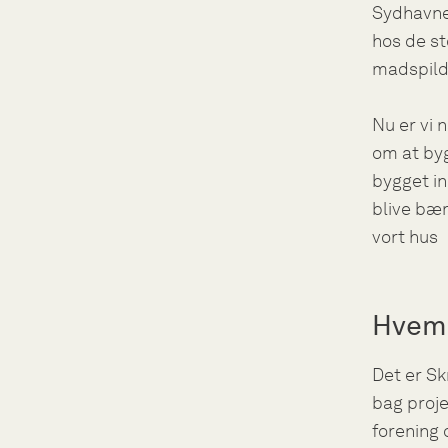
Sydhavne
hos de st
madspild
Nu er vi 
om at by
bygget in
blive bær
vort hus
Hvem 
Det er S
bag proje
forening o