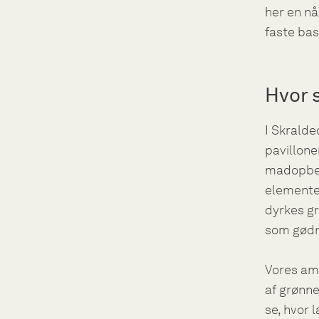
her en nå
faste bas
Hvor 
I Skralde
pavillone
madopbev
elemente
dyrkes g
som gødn
Vores am
af grønne
se, hvor 