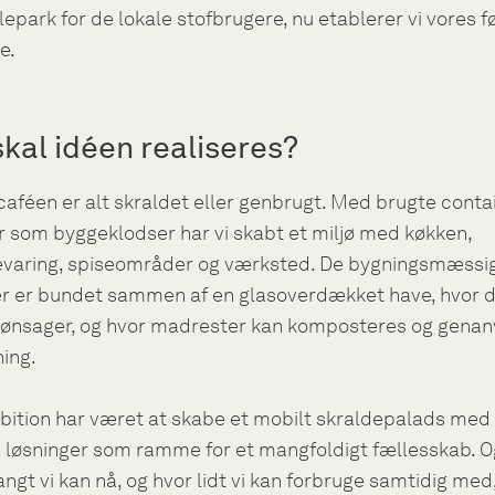
lepark for de lokale stofbrugere, nu etablerer vi vores f
e.
skal idéen realiseres?
caféen er alt skraldet eller genbrugt. Med brugte conta
r som byggeklodser har vi skabt et miljø med køkken,
aring, spiseområder og værksted. De bygningsmæssi
r er bundet sammen af en glasoverdækket have, hvor d
rønsager, og hvor madrester kan komposteres og gena
ing.
bition har været at skabe et mobilt skraldepalads me
 løsninger som ramme for et mangfoldigt fællesskab. Og 
langt vi kan nå, og hvor lidt vi kan forbruge samtidig med,