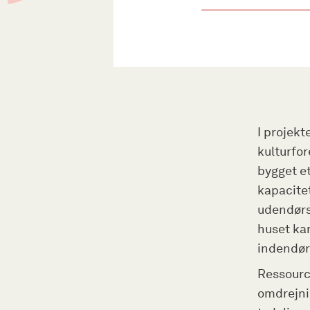
I projekt
kulturfo
bygget et
kapacitet
udendørsa
huset ka
indendør
Ressource
omdrejnin