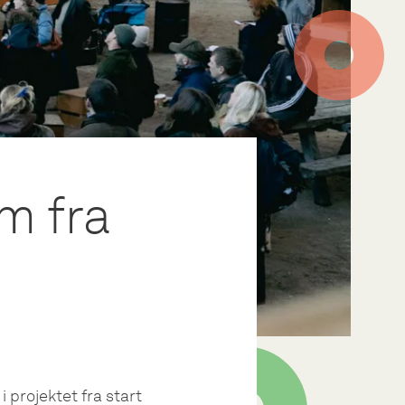
m fra
 projektet fra start