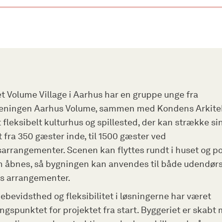
et Volume Village i Aarhus har en gruppe unge fra
reningen Aarhus Volume, sammen med Kondens Arkitek
 fleksibelt kulturhus og spillested, der kan strække si
 fra 350 gæster inde, til 1500 gæster ved
rrangementer. Scenen kan flyttes rundt i huset og por
n åbnes, så bygningen kan anvendes til både udendørs
s arrangementer.
bevidsthed og fleksibilitet i løsningerne har været
gspunktet for projektet fra start. Byggeriet er skabt