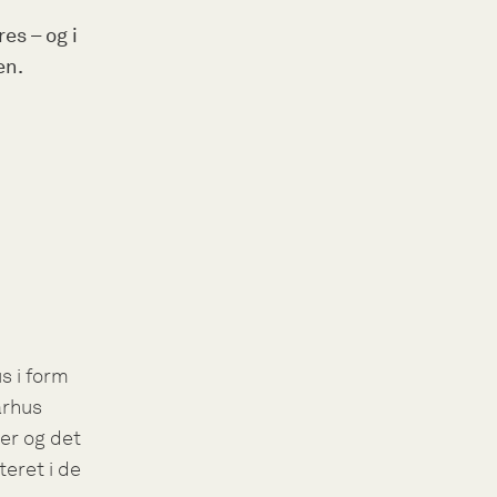
es – og i
en.
s i form
arhus
er og det
eret i de