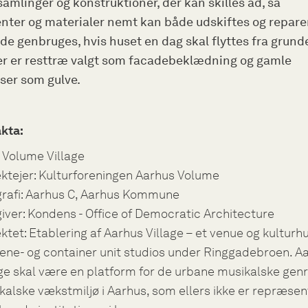
samlinger og konstruktioner, der kan skilles ad, så
ter og materialer nemt kan både udskiftes og reparer
de genbruges, hvis huset en dag skal flyttes fra grund
r er resttræ valgt som facadebeklædning og gamle
iser som gulve.
akta:
: Volume Village
ektejer: Kulturforeningen Aarhus Volume
rafi: Aarhus C, Aarhus Kommune
iver: Kondens - Office of Democratic Architecture
ktet: Etablering af Aarhus Village – et venue og kulturhu
cene- og container unit studios under Ringgadebroen. A
age skal være en platform for de urbane musikalske genr
kalske vækstmiljø i Aarhus, som ellers ikke er repræsent