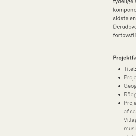
tydelige 
komponen
sidste en
Derudove
fortovsfl
Projektf
Titel
Proj
Geog
Rådg
Proje
af s
Vill
musi