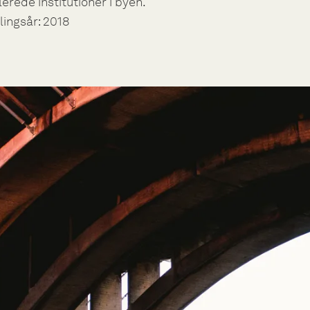
erede institutioner i byen.
lingsår: 2018