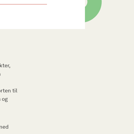
ter,
n
ten til
 og
 med