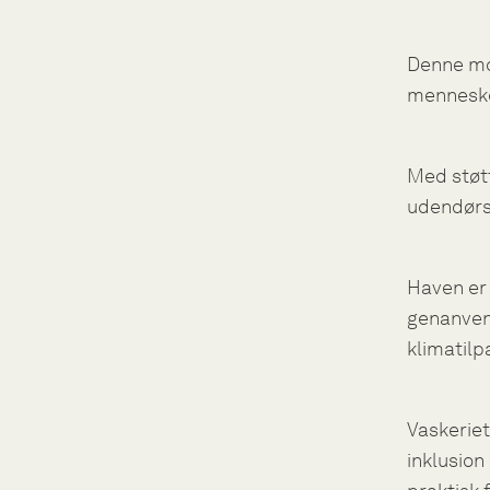
Denne mo
menneskel
Med støtt
udendørsa
Haven er
genanvend
klimatilp
Vaskeriet
inklusion