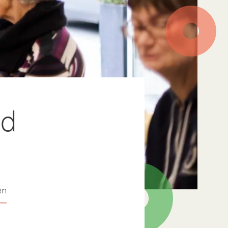
nd
en