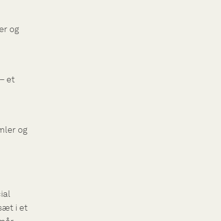
er og
– et
mler og
ial
æt i et