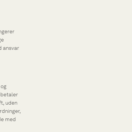
ngerer
ge
ed ansvar
 og
 betaler
ft, uden
ordninger,
jde med