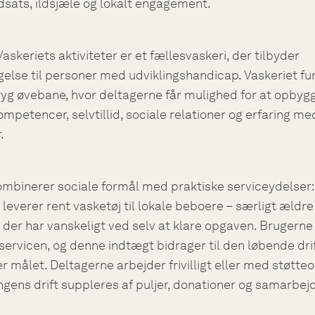
 indsats, ildsjæle og lokalt engagement.
Vaskeriets aktiviteter er et fællesvaskeri, der tilbyder
else til personer med udviklingshandicap. Vaskeriet fu
yg øvebane, hvor deltagerne får mulighed for at opbyg
mpetencer, selvtillid, sociale relationer og erfaring m
.
ombinerer sociale formål med praktiske serviceydelser:
 leverer rent vasketøj til lokale beboere – særligt ældre
 der har vanskeligt ved selv at klare opgaven. Brugerne
servicen, og denne indtægt bidrager til den løbende dri
 er målet. Deltagerne arbejder frivilligt eller med støtte
ngens drift suppleres af puljer, donationer og samarbe