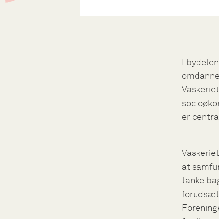
I bydelen
omdannet 
Vaskeriet
socioøkon
er centra
Vaskeriet
at samfun
tanke bag
forudsætn
Forening