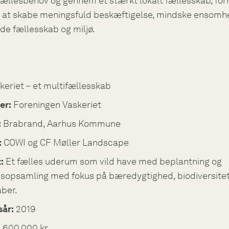
fællesbehov og gennem et stærkt lokalt fællesskab, fo
et at skabe meningsfuld beskæftigelse, mindske ensomh
de fællesskab og miljø.
keriet – et multifællesskab
er:
Foreningen Vaskeriet
:
Brabrand, Aarhus Kommune
:
COWI og CF Møller Landscape
:
Et fælles uderum som vild have med beplantning og
sopsamling med fokus på bæredygtighed, biodiversitet
aber.
sår:
2019
:
600.000 kr.