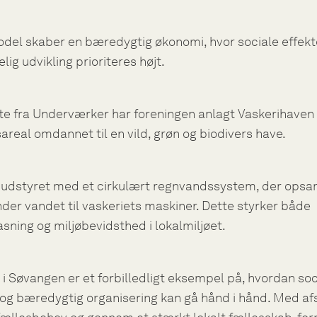
del skaber en bæredygtig økonomi, hvor sociale effekt
ig udvikling prioriteres højt.
e fra Underværker har foreningen anlagt Vaskerihaven 
real omdannet til en vild, grøn og biodivers have.
 udstyret med et cirkulært regnvandssystem, der opsa
er vandet til vaskeriets maskiner. Dette styrker både
asning og miljøbevidsthed i lokalmiljøet.
 i Søvangen er et forbilledligt eksempel på, hvordan soc
 og bæredygtig organisering kan gå hånd i hånd. Med afs