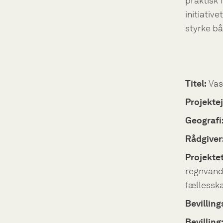
praktisk 
initiativ
styrke bå
Titel:
Vas
Projektej
Geografi
Rådgiver
Projektet
regnvand
fællessk
Bevilling
Bevilling