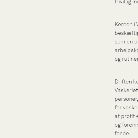
frivillig
Kernen i 
beskæftig
som en tr
arbejdsko
og rutiner
Driften k
Vaskeriet
personer,
for vaske
at profit
og foreni
fonde.