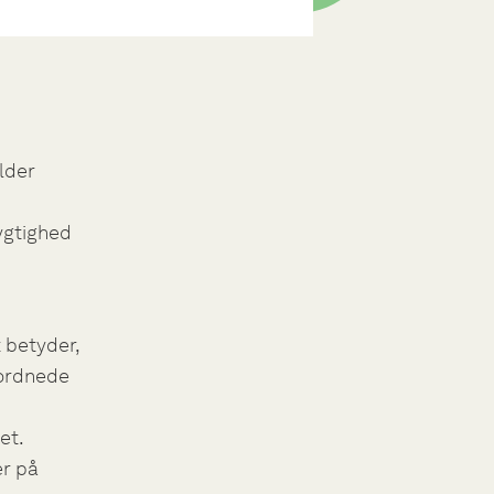
lder
ygtighed
 betyder,
rordnede
et.
er på