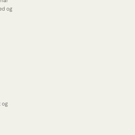
rmår
ed og
 og