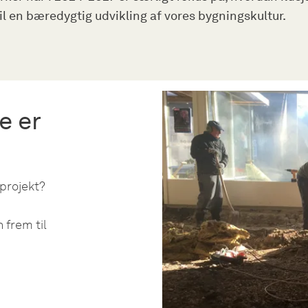
il en bæredygtig udvikling af vores bygningskultur.
e er
 projekt?
frem til