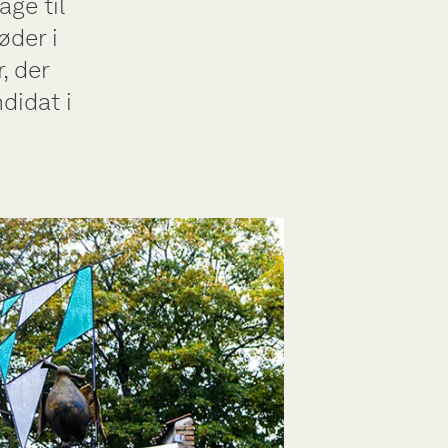
age til
øder i
, der
didat i