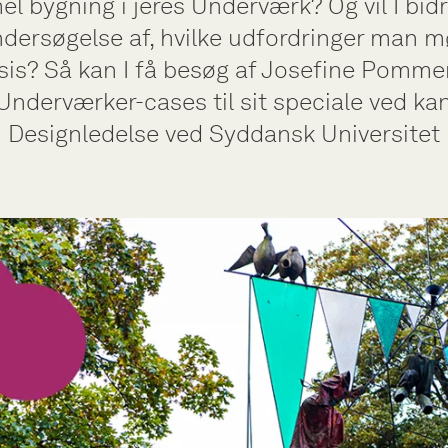
 bygning i jeres Underværk? Og vil I bidr
dersøgelse af, hvilke udfordringer man m
sis? Så kan I få besøg af Josefine Pommer
Underværker-cases til sit speciale ved kan
Designledelse ved Syddansk Universitet