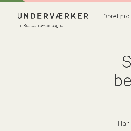
Opret proj
En Realdania-kampagne
S
be
Har 