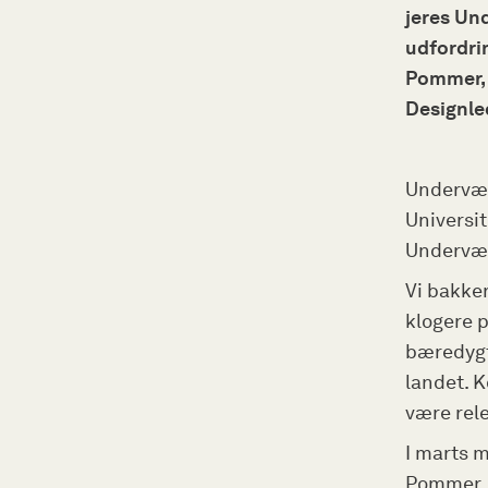
jeres Und
udfordri
Pommer, 
Designle
Undervær
Universit
Underværk
Vi bakke
klogere p
bæredygt
landet. 
være rele
I marts m
Pommer. 