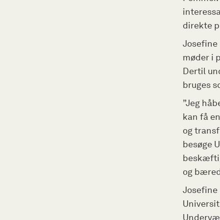
interessa
direkte p
Josefine
møder i 
Dertil un
bruges s
”Jeg håbe
kan få e
og transf
besøge Un
beskæftig
og bæred
Josefine
Universit
Undervær