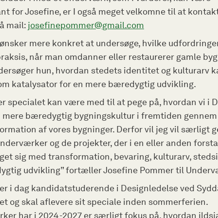
nt for Josefine, er I også meget velkomne til at konta
å mail:
josefinepommer@gmail.com
 ønsker mere konkret at undersøge, hvilke udfordring
praksis, når man omdanner eller restaurerer gamle byg
dersøger hun, hvordan stedets identitet og kulturarv 
om katalysator for en mere bæredygtig udvikling.
r specialet kan være med til at pege på, hvordan vi i
n mere bæredygtig bygningskultur i fremtiden gennem
ormation af vores bygninger. Derfor vil jeg vil særligt 
derværker og de projekter, der i en eller anden forst
et sig med transformation, bevaring, kulturarv, steds
ygtig udvikling” fortæller Josefine Pommer til Under
 er i dag kandidatstuderende i Designledelse ved Syd
et og skal aflevere sit speciale inden sommerferien.
ker har i 2024-2027 er særligt fokus på, hvordan ilds