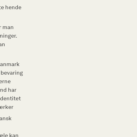
kte hende
er man
ninger.
kan
 Danmark
 bevaring
gerne
and har
identitet
værker
dansk
jæle kan