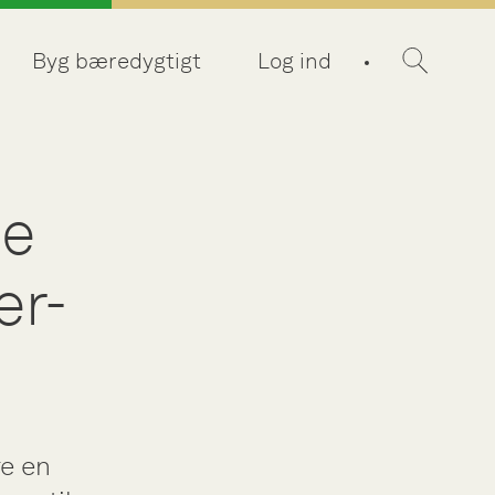
Byg bæredygtigt
Log ind
de
er-
re en