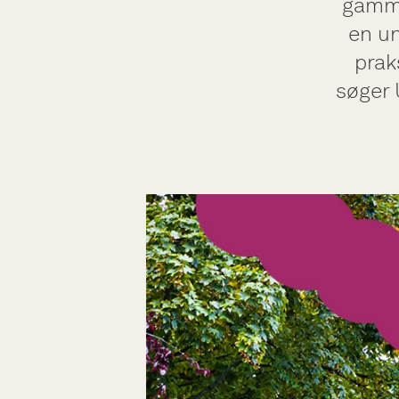
gammel
en un
prak
søger 