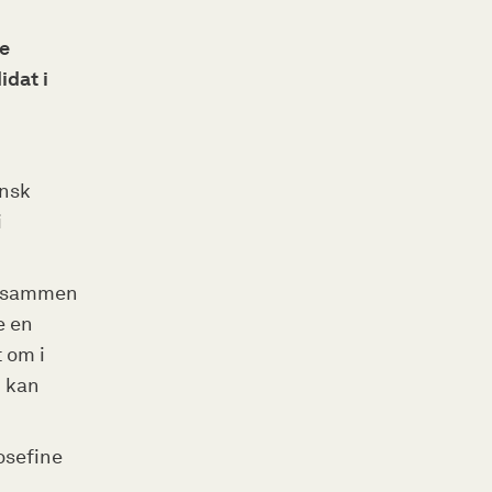
ne
idat i
ansk
i
le sammen
e en
 om i
m kan
osefine