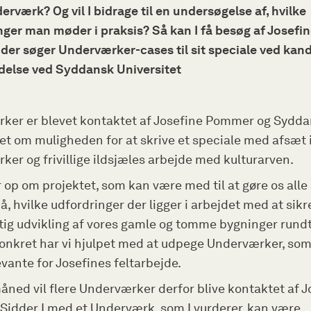
erværk? Og vil I bidrage til en undersøgelse af, hvilke
nger man møder i praksis? Så kan I få besøg af Josefi
der søger Underværker-cases til sit speciale ved kand
delse ved Syddansk Universitet
ker er blevet kontaktet af Josefine Pommer og Sydd
et om muligheden for at skrive et speciale med afsæt 
er og frivillige ildsjæles arbejde med kulturarven.
r op om projektet, som kan være med til at gøre os al
å, hvilke udfordringer der ligger i arbejdet med at sikr
ig udvikling af vores gamle og tomme bygninger rundt
Konkret har vi hjulpet med at udpege Underværker, so
vante for Josefines feltarbejde.
åned vil flere Underværker derfor blive kontaktet af J
Sidder I med et Underværk, som I vurderer, kan være