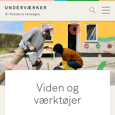
En Realdania-kampagne
Viden og
værktøjer