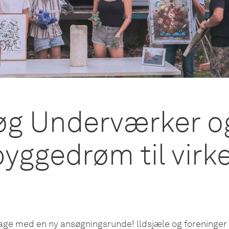
g Underværker o
byggedrøm til virk
age med en ny ansøgningsrunde! lldsjæle og foreninger 