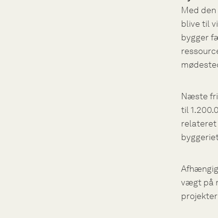
Med den 
blive til
bygger f
ressourc
mødested
Næste fri
til 1.200.
relateret
byggeriet
Afhængig 
vægt på m
projekte