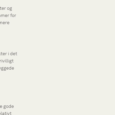
ter og
mmer for
 mere
ter i det
ivilligt
byggede
ne gode
lativt