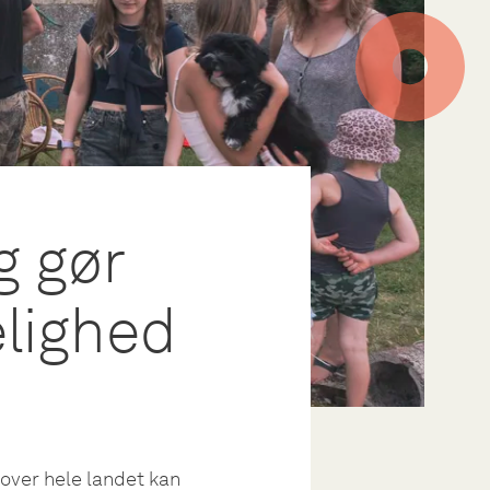
g gør
elighed
over hele landet kan