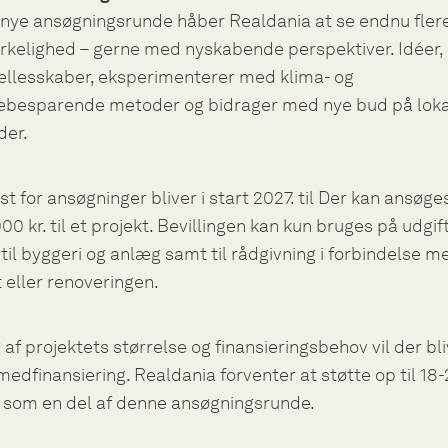
nye ansøgningsrunde håber Realdania at se endnu flere
 virkelighed – gerne med nyskabende perspektiver. Idéer,
ællesskaber, eksperimenterer med klima- og
ebesparende metoder og bidrager med nye bud på lok
er.
st for ansøgninger bliver i start 2027. til Der kan ansøg
000 kr. til et projekt. Bevillingen kan kun bruges på udgif
 til byggeri og anlæg samt til rådgivning i forbindelse m
 eller renoveringen.
af projektets størrelse og finansieringsbehov vil der bli
edfinansiering. Realdania forventer at støtte op til 18-
r som en del af denne ansøgningsrunde.