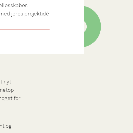
fællesskaber.
 med jeres projektidé
et nyt
 netop
noget for
.
nt og