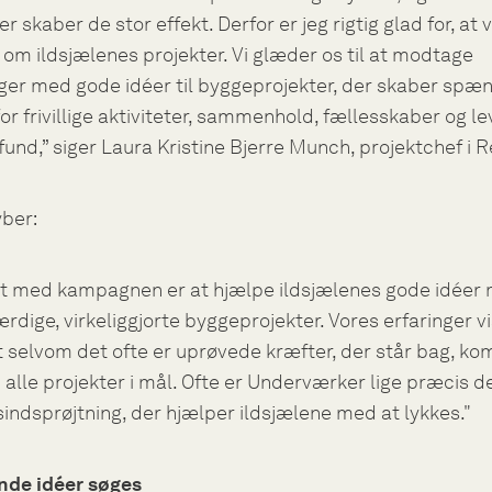
 skaber de stor effekt. Derfor er jeg rigtig glad for, at v
 om ildsjælenes projekter. Vi glæder os til at modtage
ger med gode idéer til byggeprojekter, der skaber sp
r frivillige aktiviteter, sammenhold, fællesskaber og l
und,” siger Laura Kristine Bjerre Munch, projektchef i R
ber:
t med kampagnen er at hjælpe ildsjælenes gode idéer 
 færdige, virkeliggjorte byggeprojekter. Vores erfaringer v
at selvom det ofte er uprøvede kræfter, der står bag, k
alle projekter i mål. Ofte er Underværker lige præcis d
indsprøjtning, der hjælper ildsjælene med at lykkes."
de idéer søges