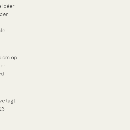
 idéer
 der
ale
es om op
ter
ed
ve lagt
23