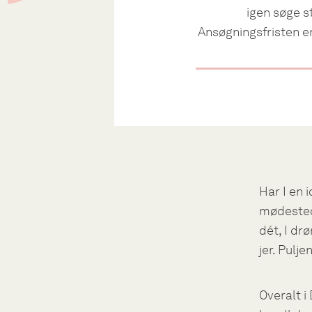
igen søge st
Ansøgningsfristen er
Har I en i
mødested 
dét, I d
jer. Pulj
Overalt i