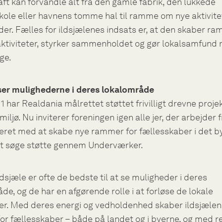
ft kan forvandle alt fra den gamle fabrik, den lukkede
ole eller havnens tomme hal til ramme om nye aktivite
r. Fælles for ildsjælenes indsats er, at den skaber ra
e aktiviteter, styrker sammenholdet og gør lokalsamfund
ge.
 ser mulighederne i deres lokalområde
1 har Realdania målrettet støttet frivilligt drevne projek
ljø. Nu inviterer foreningen igen alle jer, der arbejder fr
eret med at skabe nye rammer for fællesskaber i det 
l at søge støtte gennem Underværker.
ldsjæle er ofte de bedste til at se muligheder i deres
de, og de har en afgørende rolle i at forløse de lokale
ler. Med deres energi og vedholdenhed skaber ildsjæle
r fællesskaber – både på landet og i byerne, og med re