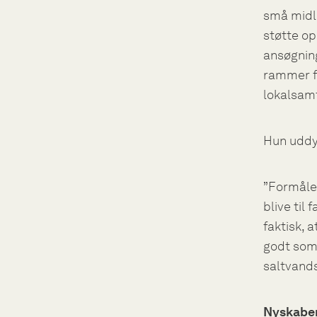
små midler
støtte op
ansøgnin
rammer fo
lokalsamf
Hun uddy
”Formåle
blive til
faktisk, 
godt som 
saltvands
Nyskaben