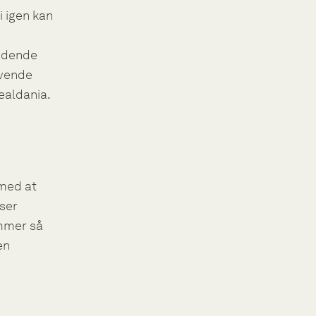
i igen kan
ændende
evende
ealdania.
med at
iser
ommer så
en