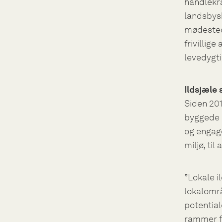
handlekra
landsbysk
mødestede
frivillig
levedygti
Ildsjæle
Siden 201
byggede mi
og engag
miljø, ti
”Lokale i
lokalområ
potentia
rammer fo