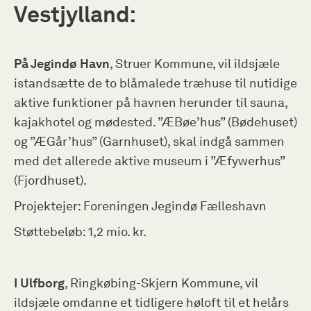
Vestjylland:
På Jegindø Havn
, Struer Kommune, vil ildsjæle
istandsætte de to blåmalede træhuse til nutidige
aktive funktioner på havnen herunder til sauna,
kajakhotel og mødested. ”ÆBøe’hus” (Bødehuset)
og ”ÆGår’hus” (Garnhuset), skal indgå sammen
med det allerede aktive museum i ”Æfywerhus”
(Fjordhuset).
Projektejer: Foreningen Jegindø Fælleshavn
Støttebeløb: 1,2 mio. kr.
I Ulfborg
, Ringkøbing-Skjern Kommune, vil
ildsjæle omdanne et tidligere høloft til et helårs