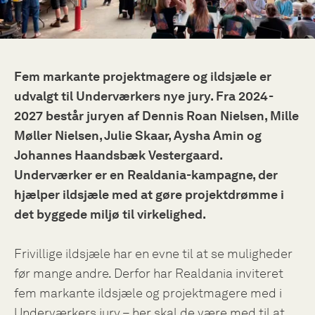
Fem markante projektmagere og ildsjæle er
udvalgt til Underværkers nye jury. Fra 2024-
2027 består juryen af Dennis Roan Nielsen, Mille
Møller Nielsen, Julie Skaar, Aysha Amin og
Johannes Haandsbæk Vestergaard.
Underværker er en Realdania-kampagne, der
hjælper ildsjæle med at gøre projektdrømme i
det byggede miljø til virkelighed.
Frivillige ildsjæle har en evne til at se muligheder
før mange andre. Derfor har Realdania inviteret
fem markante ildsjæle og projektmagere med i
Underværkers jury – her skal de være med til at