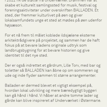
I 2022 fik de støtte fra Underværker. Drømmen var at
skabe et kulturelt samlingssted for musik, festival og
foreningsaktiviteter under overskriften BALLADEN. Et
sted, der fremmer kulturlivet på øen og giver
lokalsamfundets unge et sted at mødes på øen udenfor
højsæson.
For et nå frem til målet koblede ildsjælene eksterne
arkitektrådgivere på projektet, og sammen har de haft
fokus på at bevare ladens originale udtryk som
landbrugsbygning for at bevare historien og give
identitet til det nye sted.
Der er også indrettet et gårdrum, Lille Torv, med bar og
toiletter så BALLADEN kan åbne op om sommeren og
ude og inde flyder sammen til større arrangementer.
Balladen er dermed blevet et vigtigt eksempel på,
hvordan lokal udvikling og mere bæredygtigt byggeri
kan gå hånd i hånd. Vi håber at andre tomme lader og
gårde kan blive inspireret af Underværket i Østermarie.