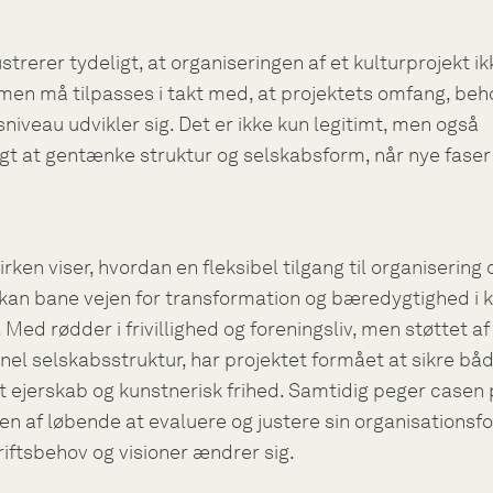
ustrerer tydeligt, at organiseringen af et kulturprojekt ik
 men må tilpasses i takt med, at projektets omfang, beh
niveau udvikler sig. Det er ikke kun legitimt, men også
t at gentænke struktur og selskabsform, når nye faser
rken viser, hvordan en fleksibel tilgang til organisering 
kan bane vejen for transformation og bæredygtighed i k
. Med rødder i frivillighed og foreningsliv, men støttet af
nel selskabsstruktur, har projektet formået at sikre bå
t ejerskab og kunstnerisk frihed. Samtidig peger casen
en af løbende at evaluere og justere sin organisationsfo
iftsbehov og visioner ændrer sig.