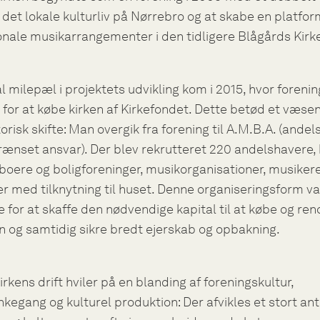
 det lokale kulturliv på Nørrebro og at skabe en platfor
onale musikarrangementer i den tidligere Blågårds Kirk
l milepæl i projektets udvikling kom i 2015, hvor forenin
for at købe kirken af Kirkefondet. Dette betød et væsen
orisk skifte: Man overgik fra forening til A.M.B.A. (ande
ænset ansvar). Der blev rekrutteret 220 andelshavere,
boere og boligforeninger, musikorganisationer, musiker
 med tilknytning til huset. Denne organiseringsform va
 for at skaffe den nødvendige kapital til at købe og re
 og samtidig sikre bredt ejerskab og opbakning.
rkens drift hviler på en blanding af foreningskultur,
kegang og kulturel produktion: Der afvikles et stort ant