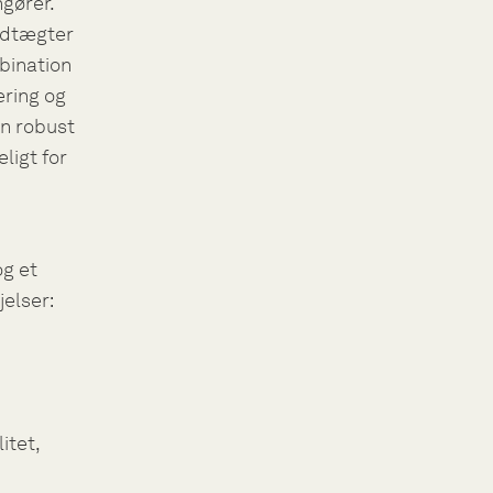
gører.
ndtægter
mbination
ering og
en robust
ligt for
og et
jelser:
itet,