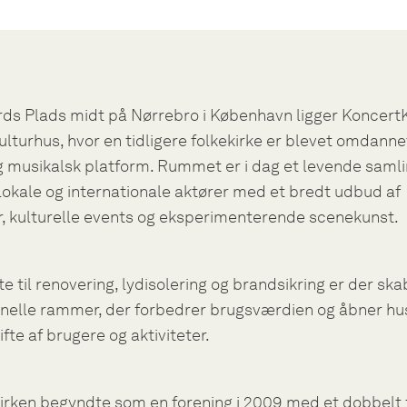
ds Plads midt på Nørrebro i København ligger KoncertK
kulturhus, hvor en tidligere folkekirke er blevet omdannet
g musikalsk platform. Rummet er i dag et levende saml
lokale og internationale aktører med et bredt udbud af
, kulturelle events og eksperimenterende scenekunst.
e til renovering, lydisolering og brandsikring er der ska
nelle rammer, der forbedrer brugsværdien og åbner hus
ifte af brugere og aktiviteter.
irken begyndte som en forening i 2009 med et dobbelt 