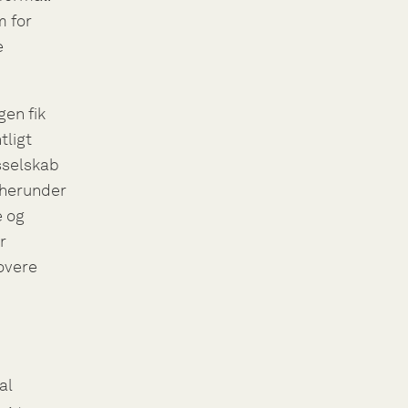
m for
e
gen fik
tligt
lsselskab
 herunder
e og
r
novere
al