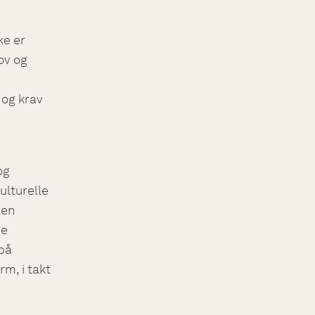
ke er
ov og
 og krav
og
ulturelle
 en
de
 på
rm, i takt