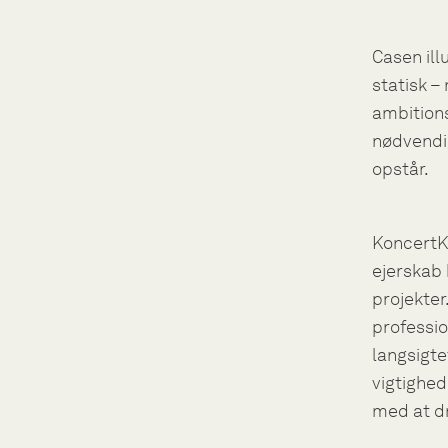
Casen ill
statisk –
ambitions
nødvendig
opstår.
KoncertKi
ejerskab 
projekter
professio
langsigte
vigtighed
med at dr