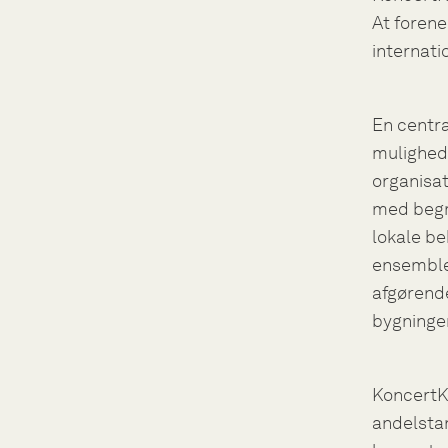
At forene
internati
En centra
mulighed 
organisat
med begr
lokale be
ensembler
afgørende
bygningen
KoncertKi
andelstan