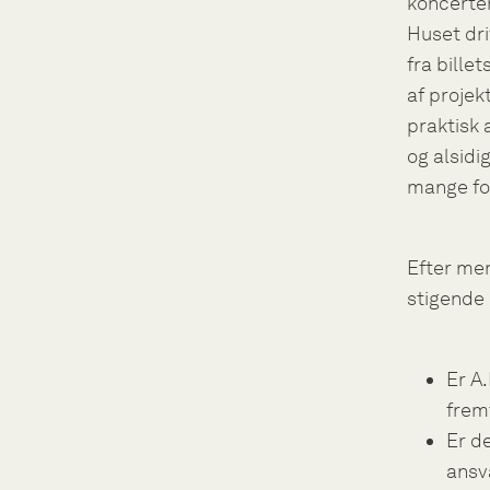
koncerter
Huset dri
fra bille
af projek
praktisk 
og alsidi
mange for
Efter me
stigende 
Er A
frem
Er de
ansva