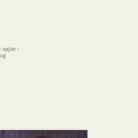
søjler i
 og