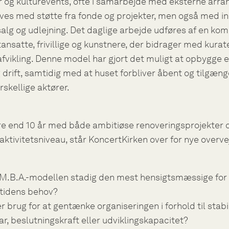
 og kulturevents, ofte i samarbejde med eksterne arran
ves med støtte fra fonde og projekter, men også med i
tsalg og udlejning. Det daglige arbejde udføres af en ko
tansatte, frivillige og kunstnere, der bidrager med kurat
afvikling. Denne model har gjort det muligt at opbygge 
g drift, samtidig med at huset forbliver åbent og tilgænge
skellige aktører.
re end 10 år med både ambitiøse renoveringsprojekter 
aktivitetsniveau, står KoncertKirken over for nye overve
.M.B.A.-modellen stadig den mest hensigtsmæssige for
tidens behov?
r brug for at gentænke organiseringen i forhold til stabil
r, beslutningskraft eller udviklingskapacitet?