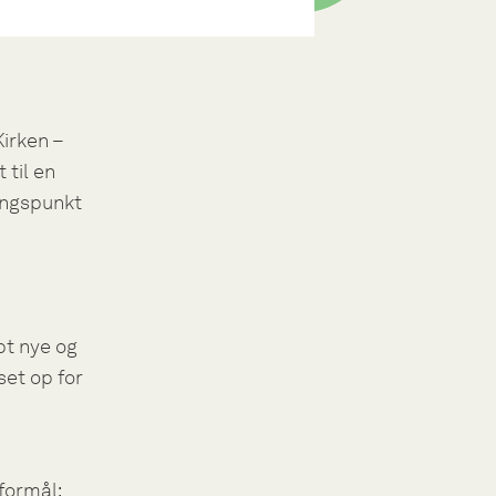
irken –
 til en
ingspunkt
bt nye og
et op for
formål: