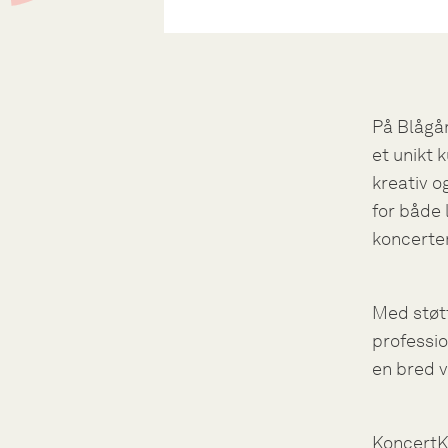
På Blågår
et unikt 
kreativ o
for både 
koncerter
Med støtt
professio
en bred v
KoncertK